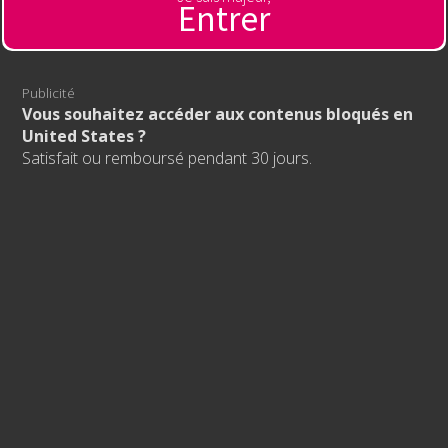
Entrer
Contacter l'hébergeur
🔞 Sexe en direct
Publicité servant à financer l'hébergement de ce site
Publicité
🇫🇷
Vous souhaitez accéder aux contenus bloqués en
Regardez des filles en direct, sans tabou, sans
United States ?
censure, sans limite !
Satisfait ou remboursé pendant 30 jours.
HTTPS://789BETNM.COM/